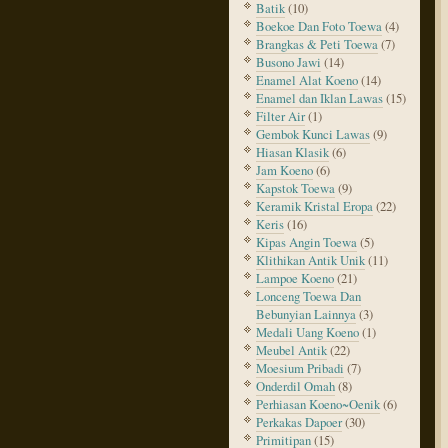
Batik
(10)
Boekoe Dan Foto Toewa
(4)
Brangkas & Peti Toewa
(7)
Busono Jawi
(14)
Enamel Alat Koeno
(14)
Enamel dan Iklan Lawas
(15)
Filter Air
(1)
Gembok Kunci Lawas
(9)
Hiasan Klasik
(6)
Jam Koeno
(6)
Kapstok Toewa
(9)
Keramik Kristal Eropa
(22)
Keris
(16)
Kipas Angin Toewa
(5)
Klithikan Antik Unik
(11)
Lampoe Koeno
(21)
Lonceng Toewa Dan
Bebunyian Lainnya
(3)
Medali Uang Koeno
(1)
Meubel Antik
(22)
Moesium Pribadi
(7)
Onderdil Omah
(8)
Perhiasan Koeno~Oenik
(6)
Perkakas Dapoer
(30)
Primitipan
(15)