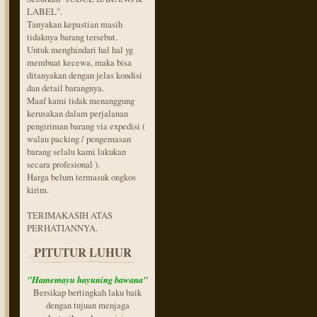
LABEL".
Tanyakan kepastian masih
tidaknya barang tersebut.
Untuk menghindari hal hal yg
membuat kecewa, maka bisa
ditanyakan dengan jelas kondisi
dan detail barangnya.
Maaf kami tidak menanggung
kerusakan dalam perjalanan
pengiriman barang via expedisi (
walau packing / pengemasan
barang selalu kami lakukan
secara profesional ).
Harga belum termasuk ongkos
kirim.
TERIMAKASIH ATAS
PERHATIANNYA.
PITUTUR LUHUR
"Hamemayu hayuning bawana"
Bersikap bertingkah laku baik
dengan tujuan menjaga