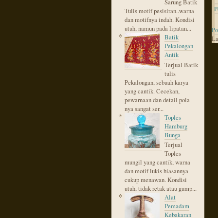
Sarung Batik
P
Tulis motif pesisiran..warna
dan motifnya indah. Kondisi
utuh, namun pada lipatan...
Po
Batik
La
Pekalongan
Antik
Terjual Batik
tulis
Pekalongan, sebuah karya
yang cantik. Cecekan,
pewarnaan dan detail pola
nya sangat ser...
Toples
Hamburg
Bunga
Terjual
Toples
mungil yang cantik, warna
dan motif lukis hiasannya
cukup menawan. Kondisi
utuh, tidak retak atau gump...
Alat
Pemadam
Kebakaran