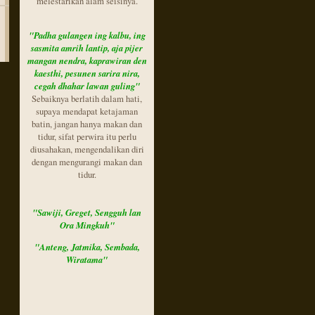
melestarikan alam seisinya.
"Padha gulangen ing kalbu,
ing
sasmita amrih lantip,
aja pijer
mangan nendra,
kaprawiran den
kaesthi, pesunen sarira nira,
cegah dhahar lawan guling"
Sebaiknya berlatih dalam hati,
supaya mendapat ketajaman
batin, jangan hanya makan dan
tidur, sifat perwira itu perlu
diusahakan, mengendalikan diri
dengan mengurangi makan dan
tidur.
"Sawiji, Greget, Sengguh lan
Ora Mingkuh"
"Anteng, Jatmika, Sembada,
Wiratama"