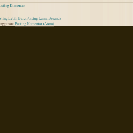
osting Komentar
sting Lebih Baru
Posting Lama
Beranda
ngganan:
Posting Komentar (Atom)