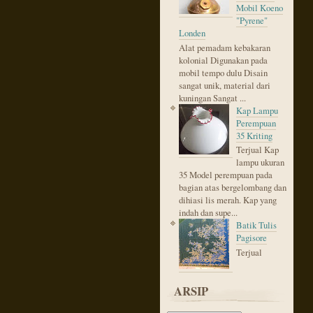
Mobil Koeno
"Pyrene"
Londen
Alat pemadam kebakaran
kolonial Digunakan pada
mobil tempo dulu Disain
sangat unik, material dari
kuningan Sangat ...
Kap Lampu
Perempuan
35 Kriting
Terjual Kap
lampu ukuran
35 Model perempuan pada
bagian atas bergelombang dan
dihiasi lis merah. Kap yang
indah dan supe...
Batik Tulis
Pagisore
Terjual
ARSIP