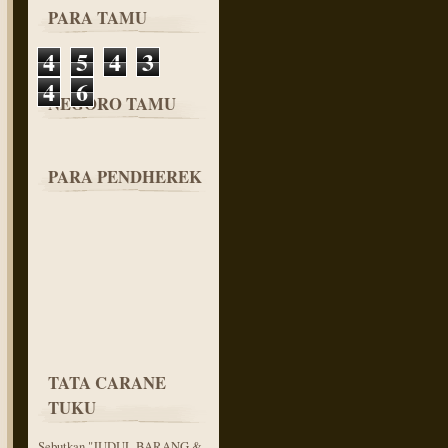
PARA TAMU
4
5
4
3
4
6
NEGORO TAMU
PARA PENDHEREK
TATA CARANE
TUKU
Sebutkan "JUDUL BARANG &