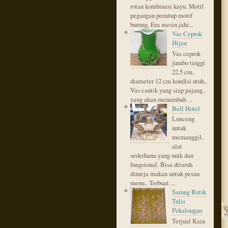
rotan kombinasi kayu. Motif
pegangan penutup motif
burung, Era mesin jahi...
Vas Ceprok
Hijau
Vas ceprok
jumbo tinggi
22,5 cm,
diameter 12 cm kondisi utuh..
Vas cantik yang siap pajang..
yang akan menambah ...
Bell Hotel
Lonceng
untuk
memanggil..
alat
sederhana yang unik dan
fungsional. Bisa ditaruh
dimeja makan untuk pesan
menu.. Terbuat ...
Sarung Batik
Tulis
Pekalongan
Terjual Kain