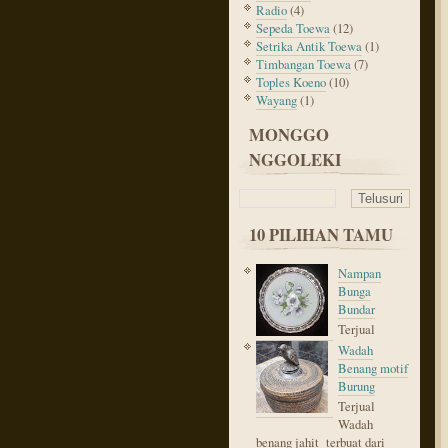
Radio
(4)
Sepeda Toewa
(12)
Setrika Antik Toewa
(1)
Timbangan Toewa
(7)
Toples Koeno
(10)
Wayang
(1)
MONGGO
NGGOLEKI
10 PILIHAN TAMU
Nampan
Bunga
Bundar
Terjual
Wadah
Benang motif
Burung
Terjual
Wadah
benang jahit terbuat dari