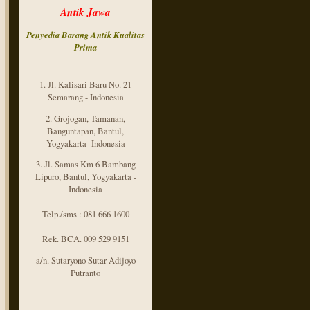
Antik Jawa
Penyedia Barang Antik
Kualitas
Prima
1. Jl. Kalisari Baru No. 21
Semarang - Indonesia
2. Grojogan, Tamanan,
Banguntapan, Bantul,
Yogyakarta -Indonesia
3. Jl. Samas Km 6 Bambang
Lipuro, Bantul, Yogyakarta -
Indonesia
Telp./sms : 081 666 1600
Rek. BCA. 009 529 9151
a/n. Sutaryono Sutar Adijoyo
Putranto