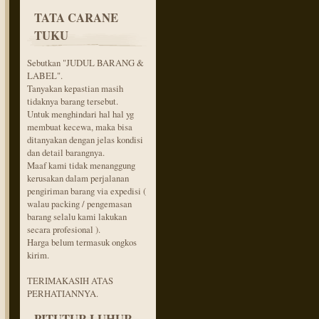
TATA CARANE
TUKU
Sebutkan "JUDUL BARANG &
LABEL".
Tanyakan kepastian masih
tidaknya barang tersebut.
Untuk menghindari hal hal yg
membuat kecewa, maka bisa
ditanyakan dengan jelas kondisi
dan detail barangnya.
Maaf kami tidak menanggung
kerusakan dalam perjalanan
pengiriman barang via expedisi (
walau packing / pengemasan
barang selalu kami lakukan
secara profesional ).
Harga belum termasuk ongkos
kirim.
TERIMAKASIH ATAS
PERHATIANNYA.
PITUTUR LUHUR