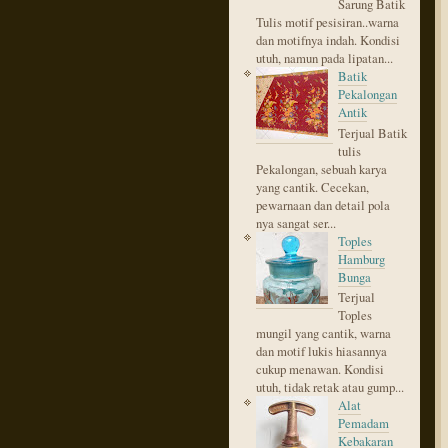
Sarung Batik
Tulis motif pesisiran..warna
dan motifnya indah. Kondisi
utuh, namun pada lipatan...
Batik
Pekalongan
Antik
Terjual Batik
tulis
Pekalongan, sebuah karya
yang cantik. Cecekan,
pewarnaan dan detail pola
nya sangat ser...
Toples
Hamburg
Bunga
Terjual
Toples
mungil yang cantik, warna
dan motif lukis hiasannya
cukup menawan. Kondisi
utuh, tidak retak atau gump...
Alat
Pemadam
Kebakaran