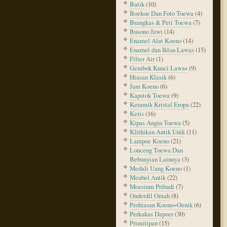
Batik
(10)
Boekoe Dan Foto Toewa
(4)
Brangkas & Peti Toewa
(7)
Busono Jawi
(14)
Enamel Alat Koeno
(14)
Enamel dan Iklan Lawas
(15)
Filter Air
(1)
Gembok Kunci Lawas
(9)
Hiasan Klasik
(6)
Jam Koeno
(6)
Kapstok Toewa
(9)
Keramik Kristal Eropa
(22)
Keris
(16)
Kipas Angin Toewa
(5)
Klithikan Antik Unik
(11)
Lampoe Koeno
(21)
Lonceng Toewa Dan
Bebunyian Lainnya
(3)
Medali Uang Koeno
(1)
Meubel Antik
(22)
Moesium Pribadi
(7)
Onderdil Omah
(8)
Perhiasan Koeno~Oenik
(6)
Perkakas Dapoer
(30)
Primitipan
(15)