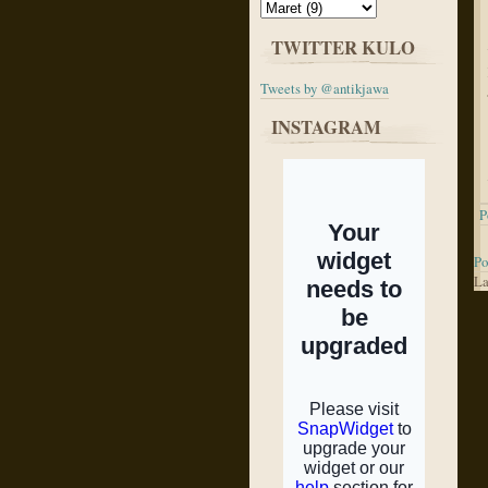
TWITTER KULO
Tweets by @antikjawa
INSTAGRAM
P
Po
La