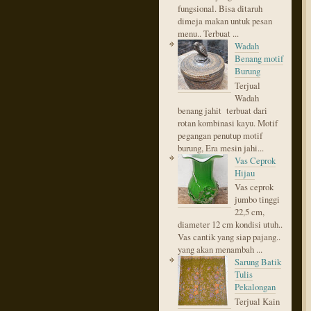
fungsional. Bisa ditaruh
dimeja makan untuk pesan
menu.. Terbuat ...
Wadah
Benang motif
Burung
Terjual
Wadah
benang jahit terbuat dari
rotan kombinasi kayu. Motif
pegangan penutup motif
burung, Era mesin jahi...
Vas Ceprok
Hijau
Vas ceprok
jumbo tinggi
22,5 cm,
diameter 12 cm kondisi utuh..
Vas cantik yang siap pajang..
yang akan menambah ...
Sarung Batik
Tulis
Pekalongan
Terjual Kain