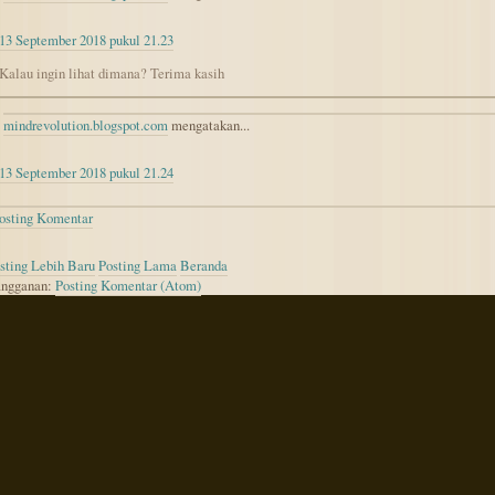
13 September 2018 pukul 21.23
Kalau ingin lihat dimana? Terima kasih
mindrevolution.blogspot.com
mengatakan...
13 September 2018 pukul 21.24
osting Komentar
sting Lebih Baru
Posting Lama
Beranda
ngganan:
Posting Komentar (Atom)