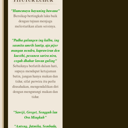
"Hamemayu hayuning bawana"
Bersikap bertingkah laku baik
dengan tujuan menjaga
melestarikan alam seisinya.
"Padha gulangen ing kalbu,
ing
sasmita amrih lantip,
aja pijer
mangan nendra,
kaprawiran den
kaesthi, pesunen sarira nira,
cegah dhahar lawan guling"
Sebaiknya berlatih dalam hati,
supaya mendapat ketajaman
batin, jangan hanya makan dan
tidur, sifat perwira itu perlu
diusahakan, mengendalikan diri
dengan mengurangi makan dan
tidur.
"Sawiji, Greget, Sengguh lan
Ora Mingkuh"
"Anteng, Jatmika, Sembada,