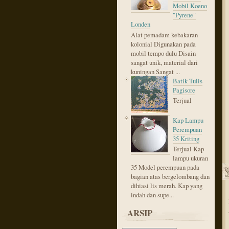
Mobil Koeno
"Pyrene"
Londen
Alat pemadam kebakaran
kolonial Digunakan pada
mobil tempo dulu Disain
sangat unik, material dari
kuningan Sangat ...
Batik Tulis
Pagisore
Terjual
Kap Lampu
Perempuan
35 Kriting
Terjual Kap
lampu ukuran
35 Model perempuan pada
bagian atas bergelombang dan
dihiasi lis merah. Kap yang
indah dan supe...
ARSIP