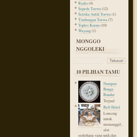
Radio
(4)
Sepeda Toewa
(12)
Setrika Antik Toewa
(1)
Timbangan Toewa
(7)
Toples Koeno
(10)
Wayang
(1)
MONGGO
NGGOLEKI
10 PILIHAN TAMU
Nampan
Bunga
Bundar
Terjual
Bell Hotel
Lonceng
untuk
memanggil..
alat
sederhana yang unik dan