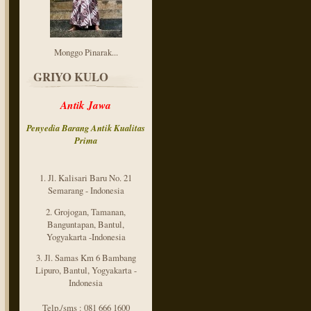
Monggo Pinarak...
GRIYO KULO
Antik Jawa
Penyedia Barang Antik
Kualitas
Prima
1. Jl. Kalisari Baru No. 21
Semarang - Indonesia
2. Grojogan, Tamanan,
Banguntapan, Bantul,
Yogyakarta -Indonesia
3. Jl. Samas Km 6 Bambang
Lipuro, Bantul, Yogyakarta -
Indonesia
Telp./sms : 081 666 1600