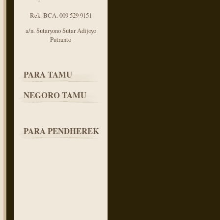
Rek. BCA. 009 529 9151
a/n. Sutaryono Sutar Adijoyo
Putranto
PARA TAMU
NEGORO TAMU
PARA PENDHEREK